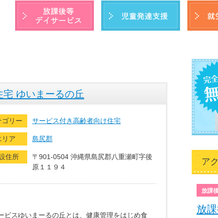
宅 ゆいまーるの丘
テゴリー
サービス付き高齢者向け住宅
エリア
島尻郡
設住所
〒901-0504 沖縄県島尻郡八重瀬町字後
ア
原１１９４
放課
放課
ービスゆいまーるの丘とは、健康管理をはじめ食