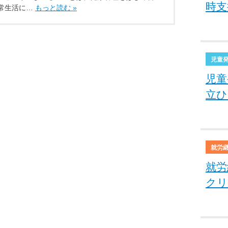
時支
常生活に…
もっと読む »
児童
児童
立ひ
就労
就労
クリ