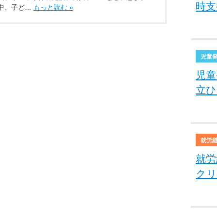
時支
中、子ど…
もっと読む »
児童
児童
立ひ
就労
就労
クリ