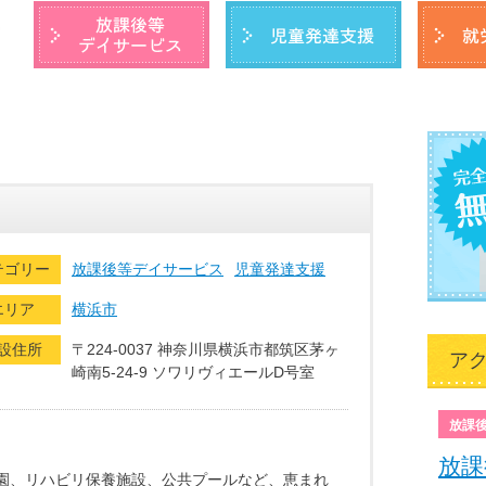
テゴリー
放課後等デイサービス
児童発達支援
エリア
横浜市
設住所
〒224-0037 神奈川県横浜市都筑区茅ヶ
ア
崎南5-24-9 ソワリヴィエールD号室
放課
放課
園、リハビリ保養施設、公共プールなど、恵まれ