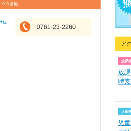
目１０９番地
け住
0761-23-2260
ア
放課
放課
時支
児童
児童